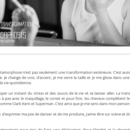
tamorphose n'est pas seulement une transformation extérieure. C'est aussi
. Je change de voix, d'accent, je me serre la taille et je me glisse dans une
la vie quotidienne.
er un instant du stress et des soucis de la vie et se laisser aller. La trans
as à pas avec le maquillage, le corset et pour finir, les cheveux complètent le 
comme Clark Kent et Superman. C'est ainsi que je me sens dans mon person
d'exprimer ma joie de danser et de me produire, j'aime être sur scène et 
 important pour moi de faire une déclaration. Pour l'égalité et la diversi