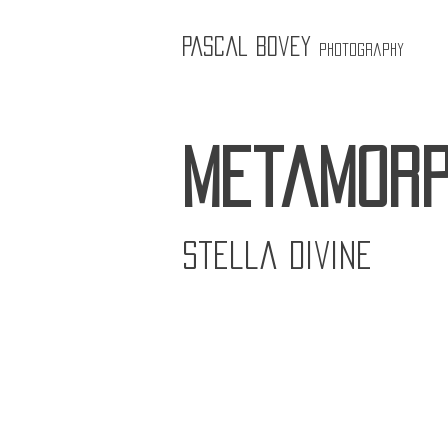
Pascal Bovey
Photography
metamorp
Stella divine