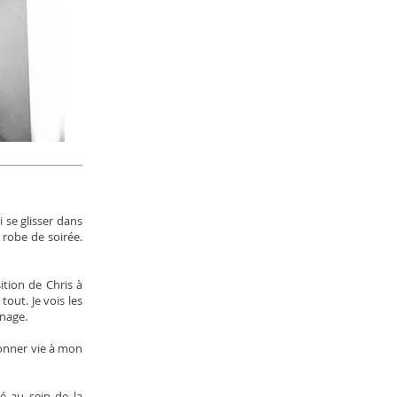
 se glisser dans
 robe de soirée.
ition de Chris à
tout. Je vois les
nage.
donner vie à mon
té au sein de la